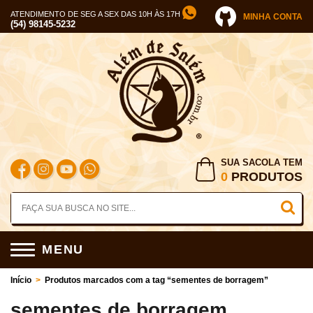
ATENDIMENTO DE SEG A SEX DAS 10H ÀS 17H
MINHA CONTA
(54) 98145-5232
SUA SACOLA TEM
0
PRODUTOS
MENU
Início
>
Produtos marcados com a tag “sementes de borragem”
sementes de borragem