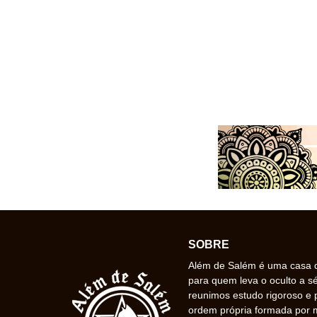
SOBRE
Além de Salém é uma casa de
para quem leva o oculto a s
reunimos estudo rigoroso e 
ordem própria formada por