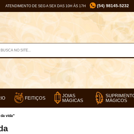
(54) 98145-5232
ATENDIMENTO DE SEG A SEX DAS 10H ÀS 17H
SUPRIMENT
JOIAS
IO
FEITIÇOS
MÁGICOS
MÁGICAS
da vida”
da