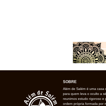
SOBRE
Além de Salém é uma casa de
para quem leva o oculto a s
reunimos estudo rigoroso e 
ordem própria formada por