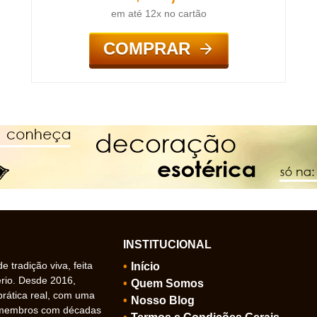
em até 12x no cartão
COMPRAR
INSTITUCIONAL
 tradição viva, feita
Início
ério. Desde 2016,
Quem Somos
prática real, com uma
Nosso Blog
 membros com décadas