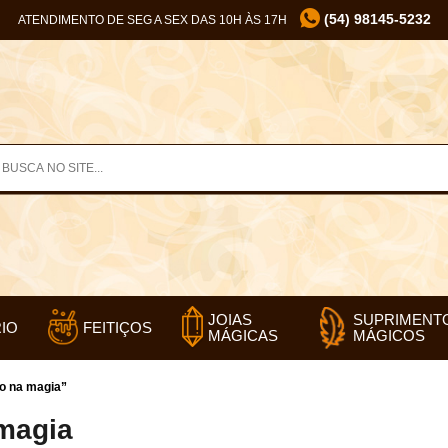
(54) 98145-5232
ATENDIMENTO DE SEG A SEX DAS 10H ÀS 17H
SUPRIMENT
JOIAS
IO
FEITIÇOS
MÁGICOS
MÁGICAS
o na magia”
magia