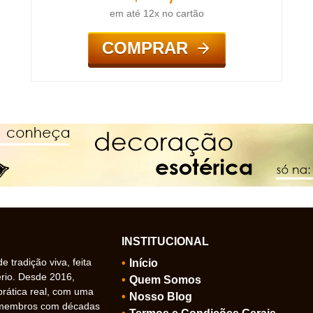
em até 12x no cartão
COMPRAR
INSTITUCIONAL
 tradição viva, feita
Início
ério. Desde 2016,
Quem Somos
prática real, com uma
Nosso Blog
 membros com décadas