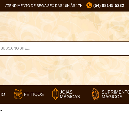
(54) 98145-5232
ATENDIMENTO DE SEG A SEX DAS 10H ÀS 17H
SUPRIMENT
JOIAS
IO
FEITIÇOS
MÁGICOS
MÁGICAS
á”