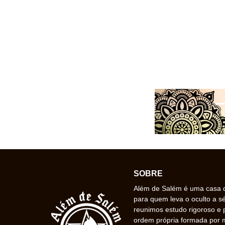
SOBRE
Além de Salém é uma casa de
para quem leva o oculto a s
reunimos estudo rigoroso e 
ordem própria formada por