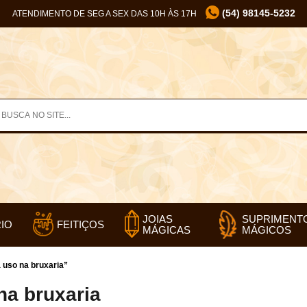
(54) 98145-5232
ATENDIMENTO DE SEG A SEX DAS 10H ÀS 17H
SUPRIMENT
JOIAS
IO
FEITIÇOS
MÁGICOS
MÁGICAS
uso na bruxaria”
na bruxaria