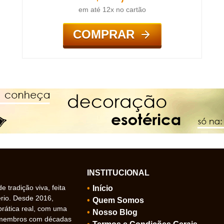
em até 12x no cartão
COMPRAR
INSTITUCIONAL
 tradição viva, feita
Início
ério. Desde 2016,
Quem Somos
prática real, com uma
Nosso Blog
 membros com décadas