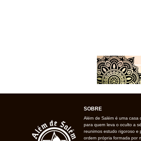
SOBRE
Além de Salém é uma casa de
para quem leva o oculto a s
reunimos estudo rigoroso e 
ordem própria formada por