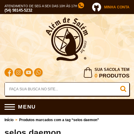
ATENDIMENTO DE SEG A SEX DAS 10H ÀS 17H
MINHA CONTA
(54) 98145-5232
SUA SACOLA TEM
0
PRODUTOS
MENU
Início
>
Produtos marcados com a tag “selos daemon”
selos daemon