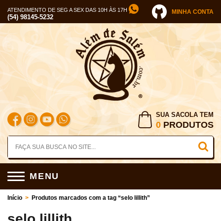
ATENDIMENTO DE SEG A SEX DAS 10H ÀS 17H
MINHA CONTA
(54) 98145-5232
SUA SACOLA TEM
0
PRODUTOS
MENU
Início
>
Produtos marcados com a tag “selo lillith”
selo lillith