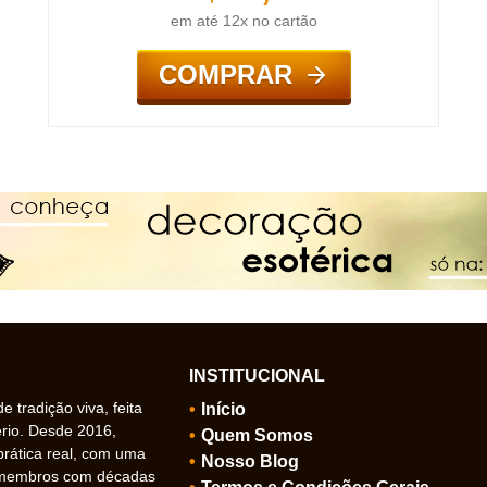
em até 12x no cartão
COMPRAR
INSTITUCIONAL
 tradição viva, feita
Início
ério. Desde 2016,
Quem Somos
prática real, com uma
Nosso Blog
 membros com décadas