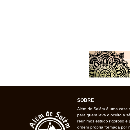
SOBRE
Além de Salém é uma casa de
para quem leva o oculto a s
reunimos estudo rigoroso e 
ordem própria formada por