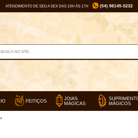
(54) 98145-5232
ATENDIMENTO DE SEG A SEX DAS 10H ÀS 17H
SUPRIMENT
JOIAS
IO
FEITIÇOS
MÁGICOS
MÁGICAS
z”