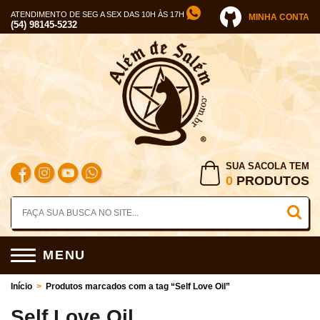
ATENDIMENTO DE SEG A SEX DAS 10H ÀS 17H
MINHA CONTA
(54) 98145-5232
SUA SACOLA TEM
0
PRODUTOS
MENU
Início
>
Produtos marcados com a tag “Self Love Oil”
Self Love Oil