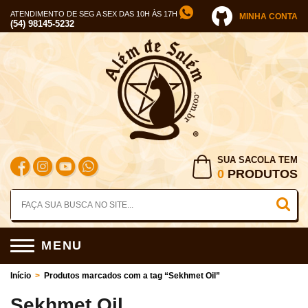
ATENDIMENTO DE SEG A SEX DAS 10H ÀS 17H
MINHA CONTA
(54) 98145-5232
SUA SACOLA TEM
0
PRODUTOS
MENU
Início
>
Produtos marcados com a tag “Sekhmet Oil”
Sekhmet Oil