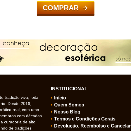
COMPRAR
INSTITUCIONAL
 tradição viva, feita
Início
ério. Desde 2016,
Quem Somos
prática real, com uma
Nosso Blog
 membros com décadas
Termos e Condições Gerais
 curadoria de alto
Devolução, Reembolso e Cancela
undo de tradições