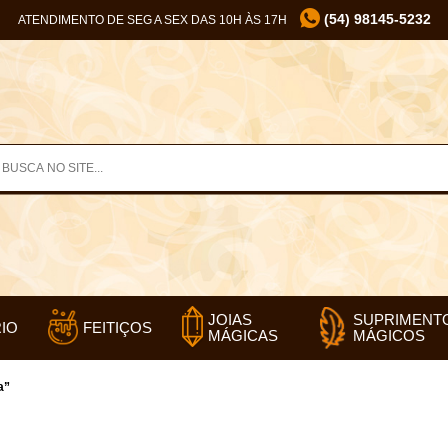
(54) 98145-5232
ATENDIMENTO DE SEG A SEX DAS 10H ÀS 17H
SUPRIMENT
JOIAS
IO
FEITIÇOS
MÁGICOS
MÁGICAS
a”