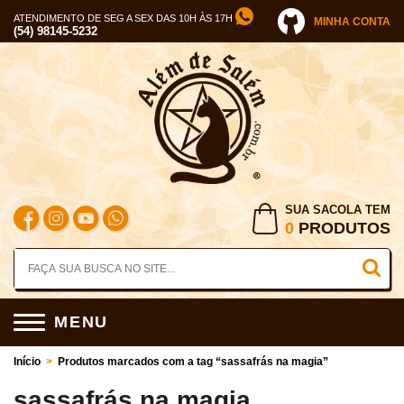
ATENDIMENTO DE SEG A SEX DAS 10H ÀS 17H
MINHA CONTA
(54) 98145-5232
SUA SACOLA TEM
0
PRODUTOS
MENU
Início
>
Produtos marcados com a tag “sassafrás na magia”
sassafrás na magia