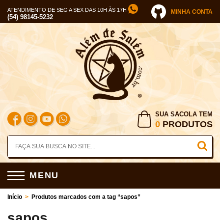
ATENDIMENTO DE SEG A SEX DAS 10H ÀS 17H
MINHA CONTA
(54) 98145-5232
SUA SACOLA TEM
0
PRODUTOS
MENU
Início
>
Produtos marcados com a tag “sapos”
sapos