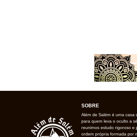
SOBRE
Além de Salém é uma casa de
para quem leva o oculto a s
reunimos estudo rigoroso e 
ordem própria formada por