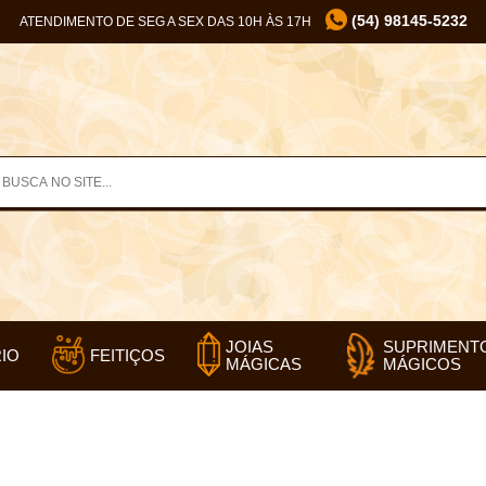
(54) 98145-5232
ATENDIMENTO DE SEG A SEX DAS 10H ÀS 17H
SUPRIMENT
JOIAS
IO
FEITIÇOS
MÁGICOS
MÁGICAS