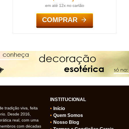
em até 12x no cartão
COMPRAR
INSTITUCIONAL
 tradição viva, feita
Início
ério. Desde 2016,
Quem Somos
prática real, com uma
Nosso Blog
 membros com décadas