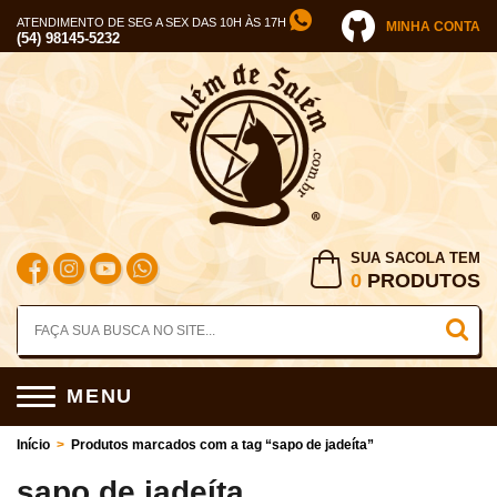
ATENDIMENTO DE SEG A SEX DAS 10H ÀS 17H
MINHA CONTA
(54) 98145-5232
SUA SACOLA TEM
0
PRODUTOS
MENU
Início
>
Produtos marcados com a tag “sapo de jadeíta”
sapo de jadeíta