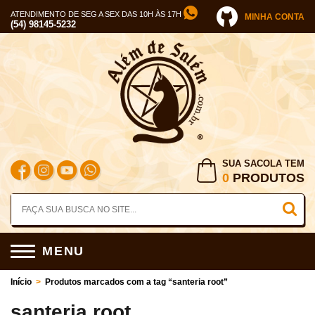
ATENDIMENTO DE SEG A SEX DAS 10H ÀS 17H
MINHA CONTA
(54) 98145-5232
SUA SACOLA TEM
0
PRODUTOS
MENU
Início
>
Produtos marcados com a tag “santeria root”
santeria root