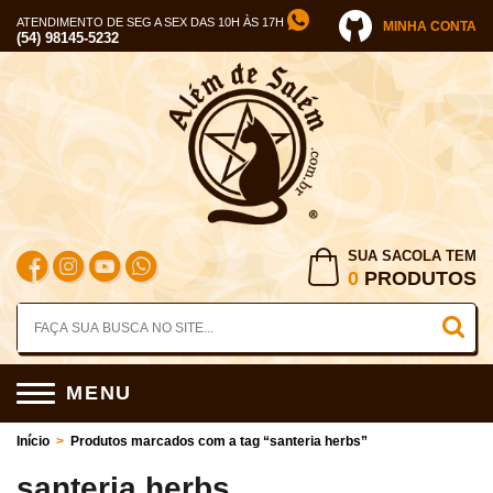
ATENDIMENTO DE SEG A SEX DAS 10H ÀS 17H
MINHA CONTA
(54) 98145-5232
SUA SACOLA TEM
0
PRODUTOS
MENU
Início
>
Produtos marcados com a tag “santeria herbs”
santeria herbs