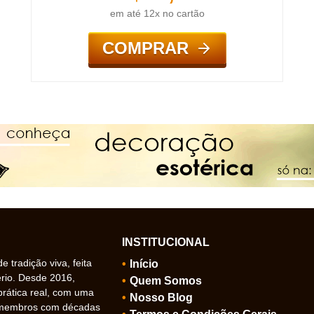
em até 12x no cartão
COMPRAR
INSTITUCIONAL
 tradição viva, feita
Início
ério. Desde 2016,
Quem Somos
prática real, com uma
Nosso Blog
 membros com décadas