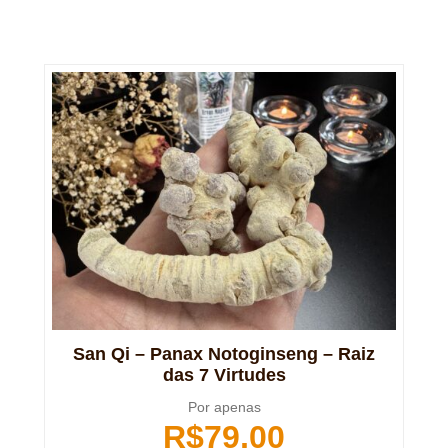
San Qi – Panax Notoginseng – Raiz
das 7 Virtudes
Por apenas
R$
79,00