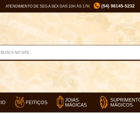
(54) 98145-5232
ATENDIMENTO DE SEG A SEX DAS 10H ÀS 17H
SUPRIMENT
JOIAS
IO
FEITIÇOS
MÁGICOS
MÁGICAS