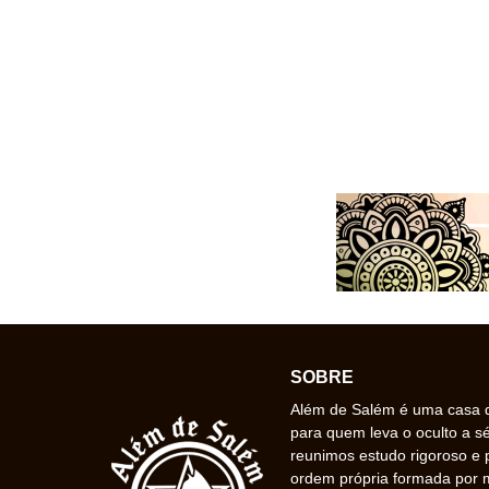
SOBRE
Além de Salém é uma casa de
para quem leva o oculto a s
reunimos estudo rigoroso e 
ordem própria formada por