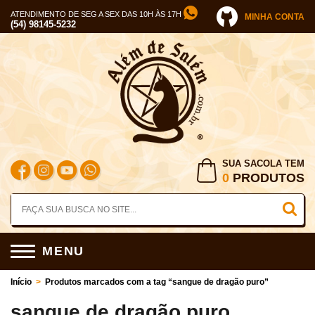
ATENDIMENTO DE SEG A SEX DAS 10H ÀS 17H
MINHA CONTA
(54) 98145-5232
SUA SACOLA TEM
0
PRODUTOS
MENU
Início
>
Produtos marcados com a tag “sangue de dragão puro”
sangue de dragão puro