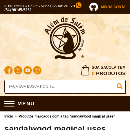
ATENDIMENTO DE SEG A SEX DAS 10H ÀS 17H
MINHA CONTA
(54) 98145-5232
SUA SACOLA TEM
0
PRODUTOS
MENU
Início
>
Produtos marcados com a tag “sandalwood magical uses”
sandalwood magical uses