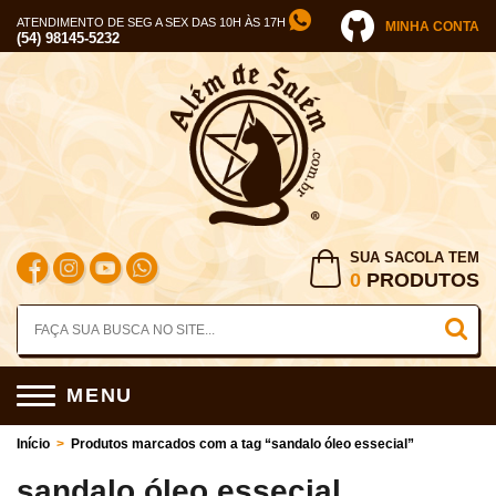
ATENDIMENTO DE SEG A SEX DAS 10H ÀS 17H
MINHA CONTA
(54) 98145-5232
SUA SACOLA TEM
0
PRODUTOS
MENU
Início
>
Produtos marcados com a tag “sandalo óleo essecial”
sandalo óleo essecial