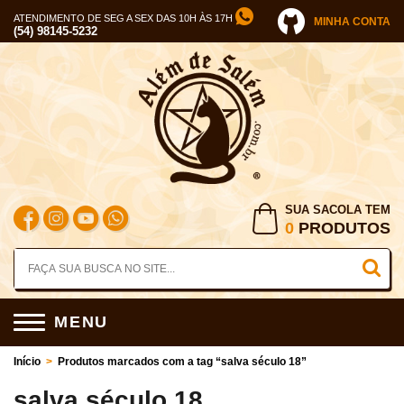
ATENDIMENTO DE SEG A SEX DAS 10H ÀS 17H
MINHA CONTA
(54) 98145-5232
SUA SACOLA TEM
0
PRODUTOS
MENU
Início
>
Produtos marcados com a tag “salva século 18”
salva século 18