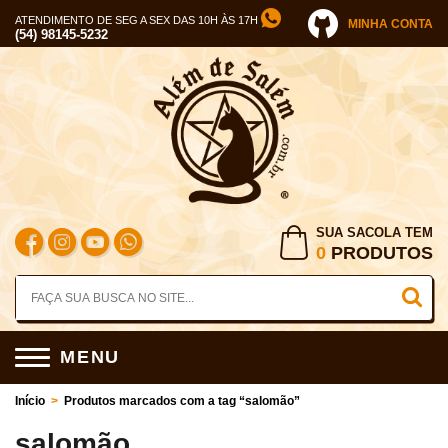
ATENDIMENTO DE SEG A SEX DAS 10H ÀS 17H
MINHA CONTA
(54) 98145-5232
SUA SACOLA TEM
0
PRODUTOS
MENU
Início
>
Produtos marcados com a tag “salomão”
salomão