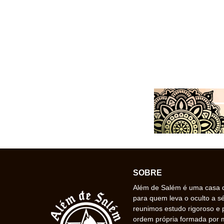
SOBRE
Além de Salém é uma casa de
para quem leva o oculto a s
reunimos estudo rigoroso e 
ordem própria formada por