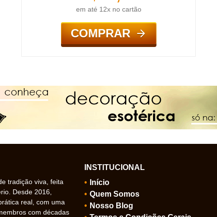
em até 12x no cartão
COMPRAR
INSTITUCIONAL
 tradição viva, feita
Início
ério. Desde 2016,
Quem Somos
prática real, com uma
Nosso Blog
 membros com décadas