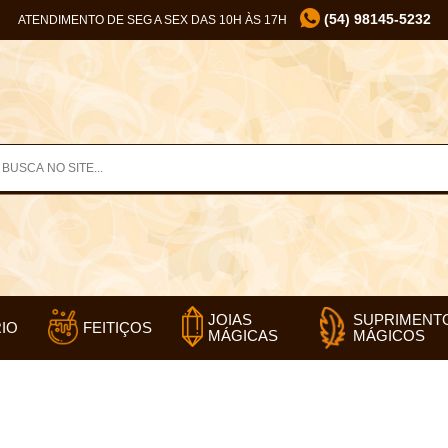
(54) 98145-5232
ATENDIMENTO DE SEG A SEX DAS 10H ÀS 17H
SUPRIMENT
JOIAS
IO
FEITIÇOS
MÁGICOS
MÁGICAS