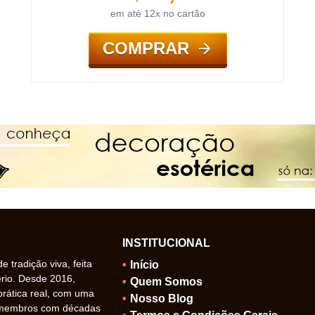
em até 12x no cartão
COMPRAR
INSTITUCIONAL
 tradição viva, feita
Início
ério. Desde 2016,
Quem Somos
prática real, com uma
Nosso Blog
 membros com décadas