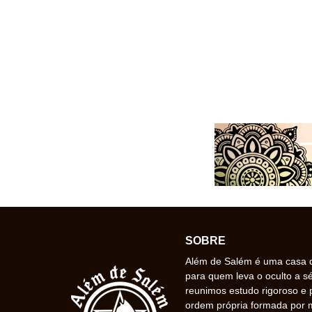
SOBRE
Além de Salém é uma casa de
para quem leva o oculto a s
reunimos estudo rigoroso e 
ordem própria formada por