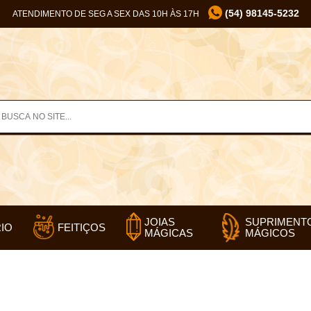
(54) 98145-5232
ATENDIMENTO DE SEG A SEX DAS 10H ÀS 17H
SUPRIMENT
JOIAS
IO
FEITIÇOS
MÁGICOS
MÁGICAS