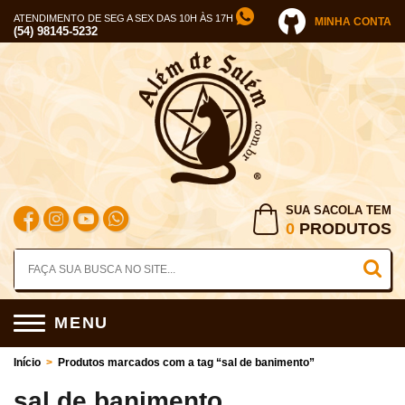
ATENDIMENTO DE SEG A SEX DAS 10H ÀS 17H
MINHA CONTA
(54) 98145-5232
SUA SACOLA TEM
0
PRODUTOS
MENU
Início
>
Produtos marcados com a tag “sal de banimento”
sal de banimento