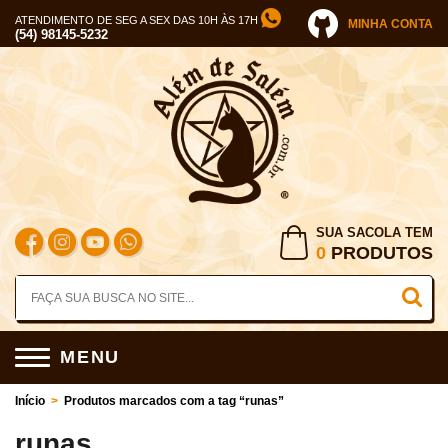
ATENDIMENTO DE SEG A SEX DAS 10H ÀS 17H
MINHA CONTA
(54) 98145-5232
SUA SACOLA TEM
0
PRODUTOS
MENU
Início
>
Produtos marcados com a tag “runas”
runas