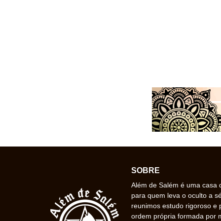
SOBRE
Além de Salém é uma casa de
para quem leva o oculto a s
reunimos estudo rigoroso e 
ordem própria formada por