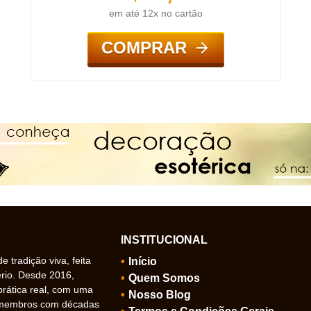
em até 12x no cartão
COMPRAR
INSTITUCIONAL
 tradição viva, feita
Início
ério. Desde 2016,
Quem Somos
prática real, com uma
Nosso Blog
 membros com décadas