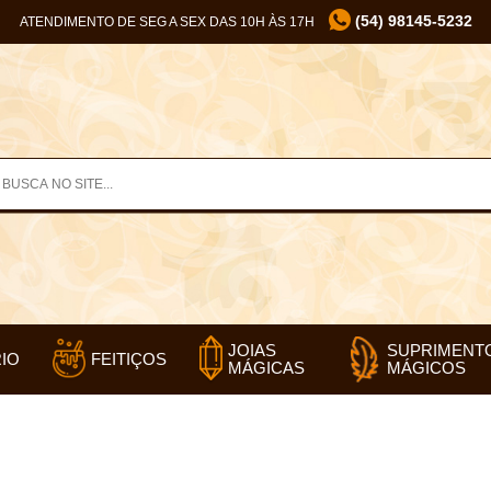
(54) 98145-5232
ATENDIMENTO DE SEG A SEX DAS 10H ÀS 17H
SUPRIMENT
JOIAS
IO
FEITIÇOS
MÁGICOS
MÁGICAS