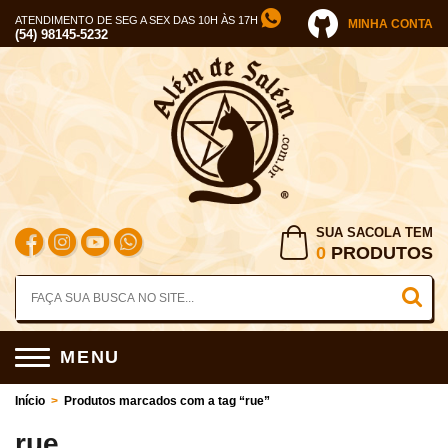
ATENDIMENTO DE SEG A SEX DAS 10H ÀS 17H
MINHA CONTA
(54) 98145-5232
SUA SACOLA TEM
0
PRODUTOS
MENU
Início
>
Produtos marcados com a tag “rue”
rue