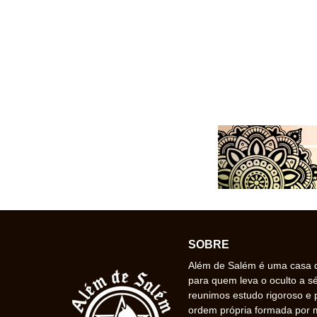
SOBRE
Além de Salém é uma casa de
para quem leva o oculto a s
reunimos estudo rigoroso e 
ordem própria formada por