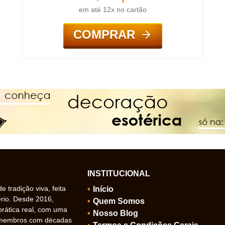
em até 12x no cartão
COMPRAR
INSTITUCIONAL
 tradição viva, feita
Início
ério. Desde 2016,
Quem Somos
prática real, com uma
Nosso Blog
 membros com décadas