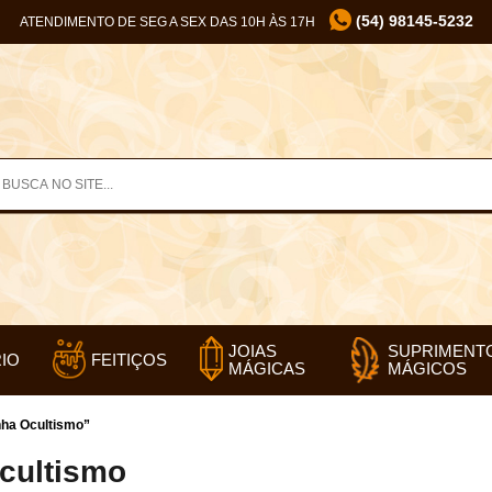
(54) 98145-5232
ATENDIMENTO DE SEG A SEX DAS 10H ÀS 17H
SUPRIMENT
JOIAS
IO
FEITIÇOS
MÁGICOS
MÁGICAS
nha Ocultismo”
Ocultismo