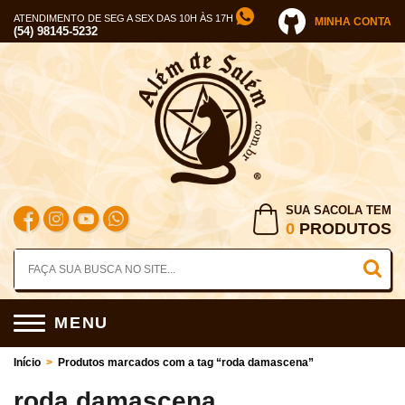
ATENDIMENTO DE SEG A SEX DAS 10H ÀS 17H
MINHA CONTA
(54) 98145-5232
SUA SACOLA TEM
0
PRODUTOS
MENU
Início
>
Produtos marcados com a tag “roda damascena”
roda damascena