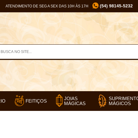
(54) 98145-5232
ATENDIMENTO DE SEG A SEX DAS 10H ÀS 17H
SUPRIMENT
JOIAS
IO
FEITIÇOS
MÁGICOS
MÁGICAS