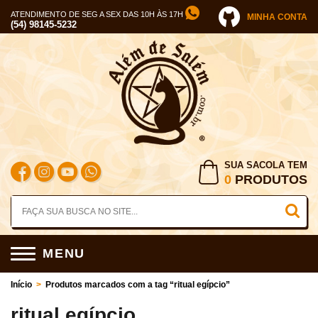
ATENDIMENTO DE SEG A SEX DAS 10H ÀS 17H
MINHA CONTA
(54) 98145-5232
SUA SACOLA TEM
0
PRODUTOS
MENU
Início
>
Produtos marcados com a tag “ritual egípcio”
ritual egípcio