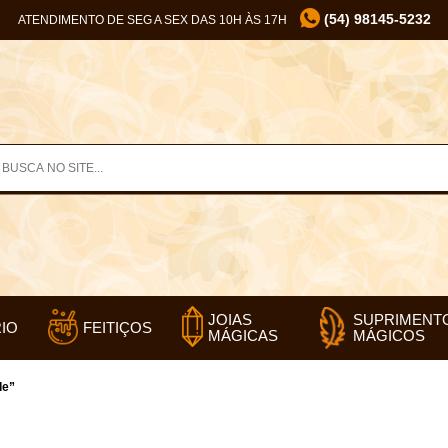
(54) 98145-5232
ATENDIMENTO DE SEG A SEX DAS 10H ÀS 17H
SUPRIMENT
JOIAS
IO
FEITIÇOS
MÁGICOS
MÁGICAS
de”