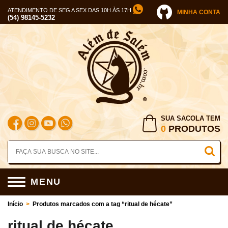
ATENDIMENTO DE SEG A SEX DAS 10H ÀS 17H
MINHA CONTA
(54) 98145-5232
SUA SACOLA TEM
0
PRODUTOS
MENU
Início
>
Produtos marcados com a tag “ritual de hécate”
ritual de hécate