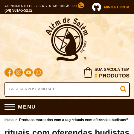
ATENDIMENTO DE SEG A SEX DAS 10H ÀS 17H
MINHA CONTA
(54) 98145-5232
SUA SACOLA TEM
0
PRODUTOS
MENU
Início
>
Produtos marcados com a tag “rituais com oferendas budistas”
rituais com oferendas budistas