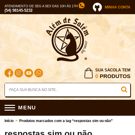
ATENDIMENTO DE SEG A SEX DAS 10H ÀS 17H
MINHA CONTA
(54) 98145-5232
SUA SACOLA TEM
0
PRODUTOS
MENU
Início
>
Produtos marcados com a tag “respostas sim ou não”
respostas sim ou não