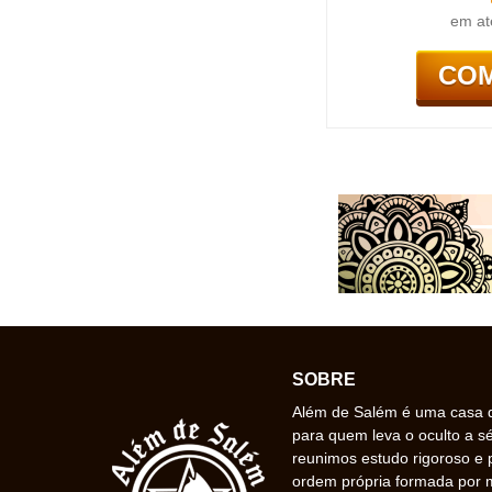
em at
CO
SOBRE
Além de Salém é uma casa de
para quem leva o oculto a s
reunimos estudo rigoroso e 
ordem própria formada por