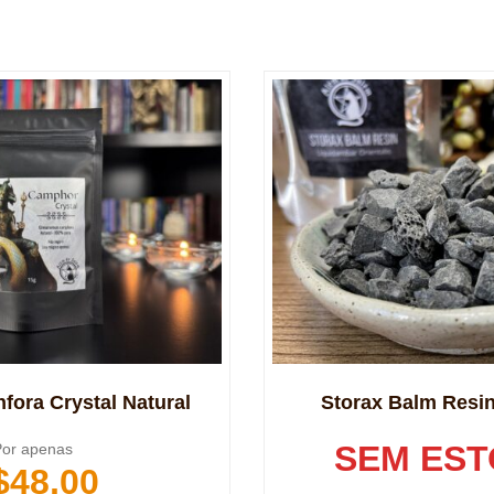
fora Crystal Natural
Storax Balm Resi
SEM ES
or apenas
$
48,00