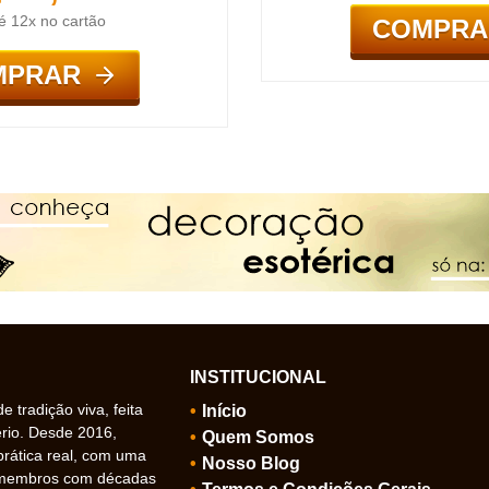
é 12x no cartão
COMPRA
MPRAR
INSTITUCIONAL
 tradição viva, feita
Início
ério. Desde 2016,
Quem Somos
prática real, com uma
Nosso Blog
 membros com décadas