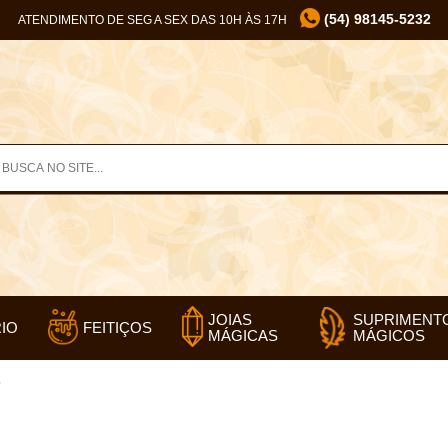
(54) 98145-5232
ATENDIMENTO DE SEG A SEX DAS 10H ÀS 17H
SUPRIMENT
JOIAS
IO
FEITIÇOS
MÁGICOS
MÁGICAS
”