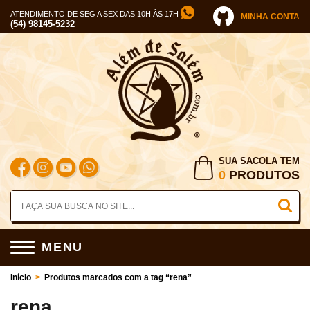
ATENDIMENTO DE SEG A SEX DAS 10H ÀS 17H
MINHA CONTA
(54) 98145-5232
SUA SACOLA TEM
0
PRODUTOS
MENU
Início
>
Produtos marcados com a tag “rena”
rena