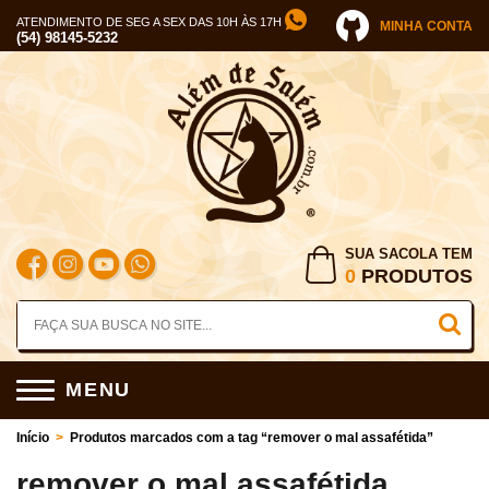
ATENDIMENTO DE SEG A SEX DAS 10H ÀS 17H
MINHA CONTA
(54) 98145-5232
SUA SACOLA TEM
0
PRODUTOS
MENU
Início
>
Produtos marcados com a tag “remover o mal assafétida”
remover o mal assafétida