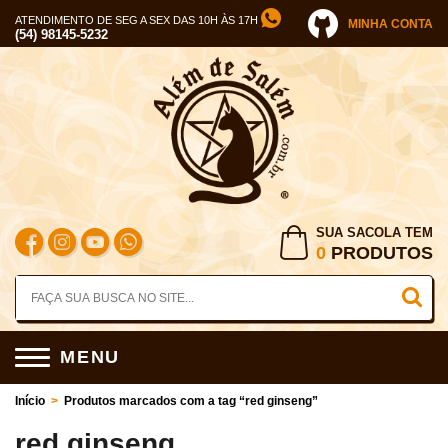
ATENDIMENTO DE SEG A SEX DAS 10H ÀS 17H
MINHA CONTA
(54) 98145-5232
SUA SACOLA TEM
0
PRODUTOS
MENU
Início
>
Produtos marcados com a tag “red ginseng”
red ginseng