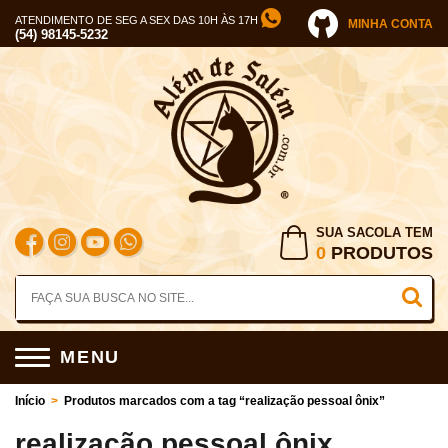
ATENDIMENTO DE SEG A SEX DAS 10H ÀS 17H
MINHA CONTA
(54) 98145-5232
SUA SACOLA TEM
0
PRODUTOS
MENU
Início
>
Produtos marcados com a tag “realização pessoal ônix”
realização pessoal ônix