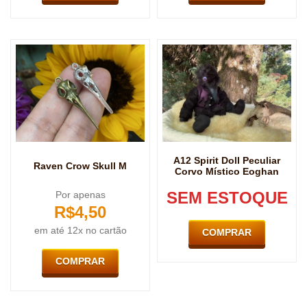
A12 Spirit Doll Peculiar
Raven Crow Skull M
Corvo Místico Eoghan
SEM ESTOQUE
Por apenas
R$
4,50
em até 12x no cartão
COMPRAR
COMPRAR