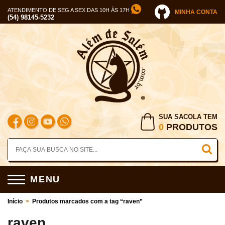
ATENDIMENTO DE SEG A SEX DAS 10H ÀS 17H
MINHA CONTA
(54) 98145-5232
SUA SACOLA TEM
0
PRODUTOS
MENU
Início
>
Produtos marcados com a tag “raven”
raven