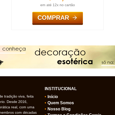
em até 12x no cartão
COMPRAR
INSTITUCIONAL
 tradição viva, feita
Início
ério. Desde 2016,
Quem Somos
prática real, com uma
Nosso Blog
 membros com décadas