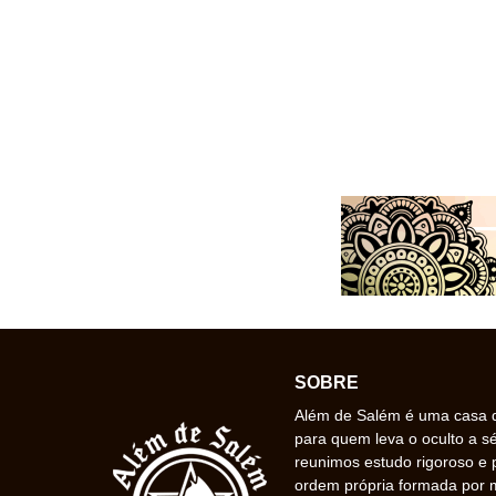
SOBRE
Além de Salém é uma casa de
para quem leva o oculto a s
reunimos estudo rigoroso e 
ordem própria formada por