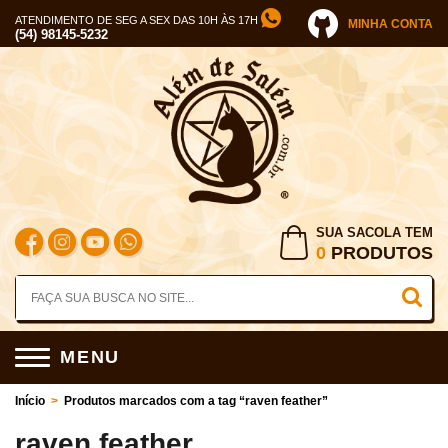
ATENDIMENTO DE SEG A SEX DAS 10H ÀS 17H
MINHA CONTA
(54) 98145-5232
SUA SACOLA TEM
0
PRODUTOS
MENU
Início
>
Produtos marcados com a tag “raven feather”
raven feather