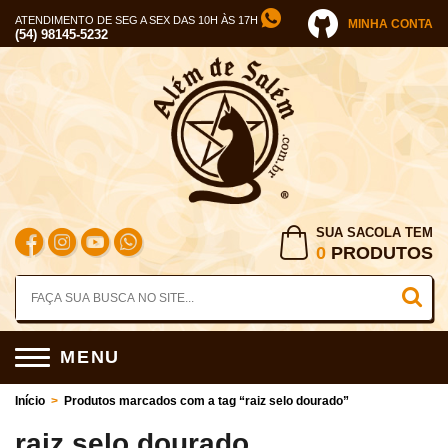
ATENDIMENTO DE SEG A SEX DAS 10H ÀS 17H
MINHA CONTA
(54) 98145-5232
SUA SACOLA TEM
0
PRODUTOS
MENU
Início
>
Produtos marcados com a tag “raiz selo dourado”
raiz selo dourado