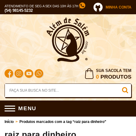
ATENDIMENTO DE SEG A SEX DAS 10H ÀS 17H
MINHA CONTA
(54) 98145-5232
SUA SACOLA TEM
0
PRODUTOS
MENU
Início
>
Produtos marcados com a tag “raiz para dinheiro”
raiz para dinheiro