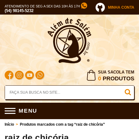
ATENDIMENTO DE SEG A SEX DAS 10H ÀS 17H
MINHA CONTA
(54) 98145-5232
SUA SACOLA TEM
0
PRODUTOS
MENU
Início
>
Produtos marcados com a tag “raiz de chicória”
raiz de chicória