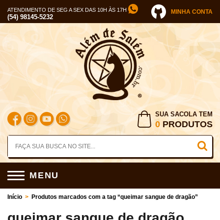
ATENDIMENTO DE SEG A SEX DAS 10H ÀS 17H
MINHA CONTA
(54) 98145-5232
SUA SACOLA TEM
0
PRODUTOS
MENU
Início
>
Produtos marcados com a tag “queimar sangue de dragão”
queimar sangue de dragão