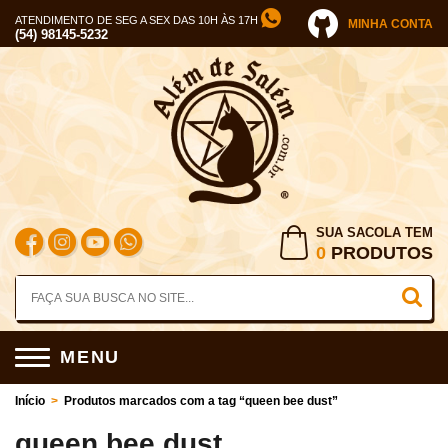
ATENDIMENTO DE SEG A SEX DAS 10H ÀS 17H
MINHA CONTA
(54) 98145-5232
SUA SACOLA TEM
0
PRODUTOS
MENU
Início
>
Produtos marcados com a tag “queen bee dust”
queen bee dust